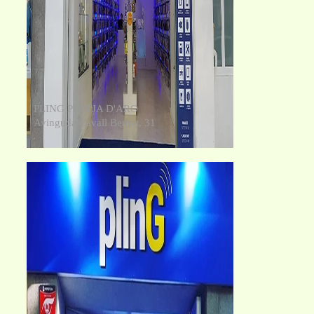
PLING PLATJA D'ARO
Avinguda Cavall Bernat, 31