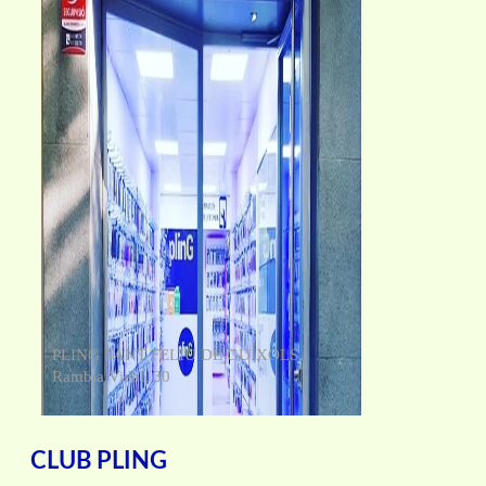
PLING SANT FELIU DE GUÍXOLS
Rambla Vidal, 30
CLUB PLING