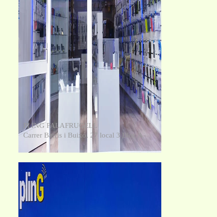
PLING PALAFRUGELL
Carrer Barris i Buixó, 27 local 3 Bloc A