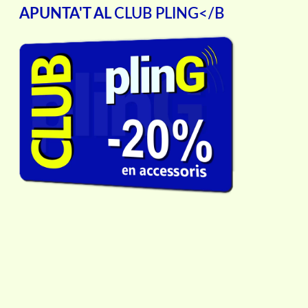
APUNTA'T AL
CLUB PLING</B